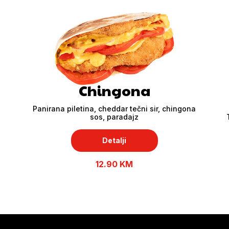
Chingona
Panirana piletina, cheddar tečni sir, chingona
sos, paradajz
Detalji
12.90 KM