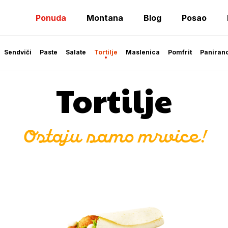
Ponuda
Montana
Blog
Posao
Sendviči
Paste
Salate
Tortilje
Maslenica
Pomfrit
Paniran
Tortilje
Ostaju samo mrvice!