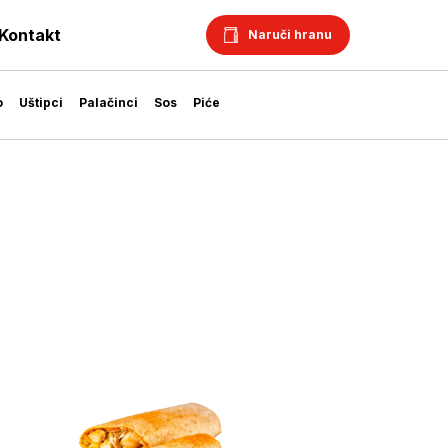
Kontakt
Naruči hranu
o
Uštipci
Palačinci
Sos
Piće