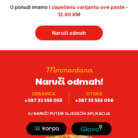
U ponudi imamo i
zapečenu varijantu ove paste -
12.90 KM
Naruči odmah
Mmmontana
Naruči odmah!
GRBAVICA
OTOKA
+387 33 555 055
+387 33 555 056
ILI NARUČI PUTEM SLJEDEĆIH APLIKACIJA