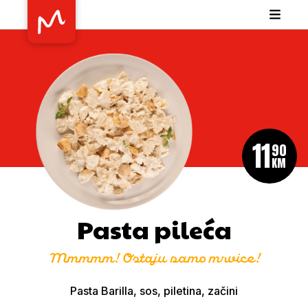
11
90
KM
Pasta pileća
Mmmmm! Ostaju samo mrvice!
Pasta Barilla, sos, piletina, začini