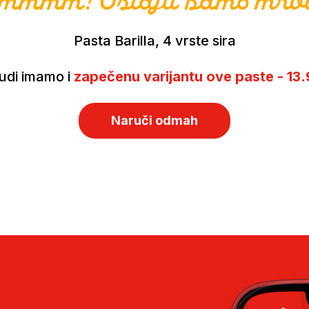
mmm! Ostaju samo mrvi
Pasta Barilla, 4 vrste sira
udi imamo i
zapečenu varijantu ove paste - 13
Naruči odmah