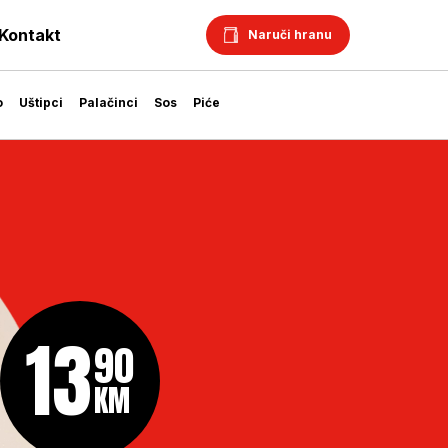
Kontakt
Naruči hranu
o
Uštipci
Palačinci
Sos
Piće
13
90
KM