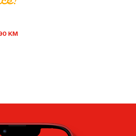
ce!
.90 KM