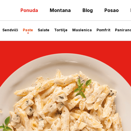
Ponuda
Montana
Blog
Posao
Sendviči
Paste
Salate
Tortilje
Maslenica
Pomfrit
Paniran