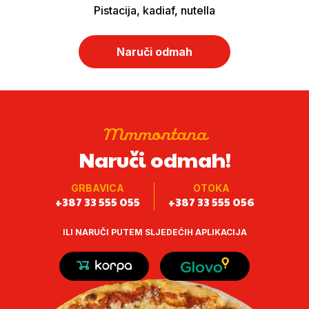
Pistacija, kadiaf, nutella
Naruči odmah
Mmmontana
Naruči odmah!
GRBAVICA
OTOKA
+387 33 555 055
+387 33 555 056
ILI NARUČI PUTEM SLJEDEĆIH APLIKACIJA