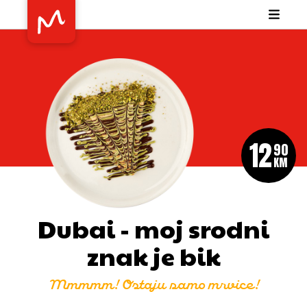
12
90
KM
Dubai - moj srodni
znak je bik
Mmmmm! Ostaju samo mrvice!