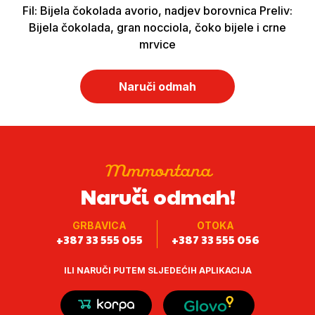
Fil: Bijela čokolada avorio, nadjev borovnica Preliv:
Bijela čokolada, gran nocciola, čoko bijele i crne
mrvice
Naruči odmah
Mmmontana
Naruči odmah!
GRBAVICA
OTOKA
+387 33 555 055
+387 33 555 056
ILI NARUČI PUTEM SLJEDEĆIH APLIKACIJA