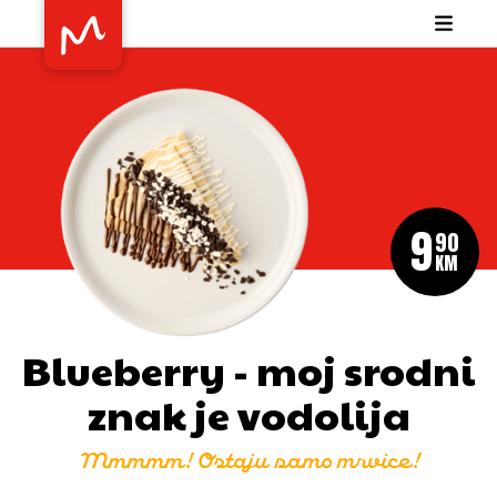
9
90
KM
Blueberry - moj srodni
znak je vodolija
Mmmmm! Ostaju samo mrvice!