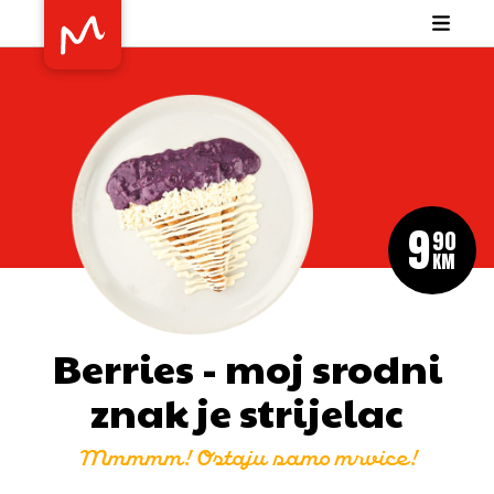
9
90
KM
Berries - moj srodni
znak je strijelac
Mmmmm! Ostaju samo mrvice!