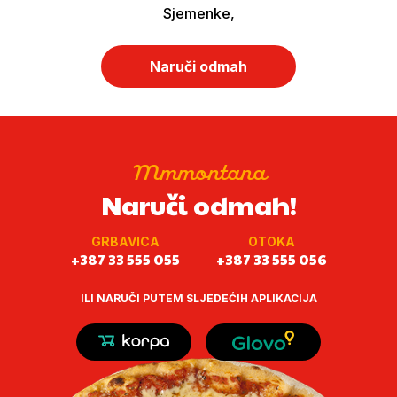
Sjemenke,
Naruči odmah
Mmmontana
Naruči odmah!
GRBAVICA
OTOKA
+387 33 555 055
+387 33 555 056
ILI NARUČI PUTEM SLJEDEĆIH APLIKACIJA